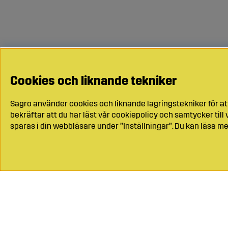
Cookies och liknande tekniker
Sagro använder cookies och liknande lagringstekniker för at
bekräftar att du har läst vår cookiepolicy och samtycker til
sparas i din webbläsare under ”Inställningar”. Du kan läsa me