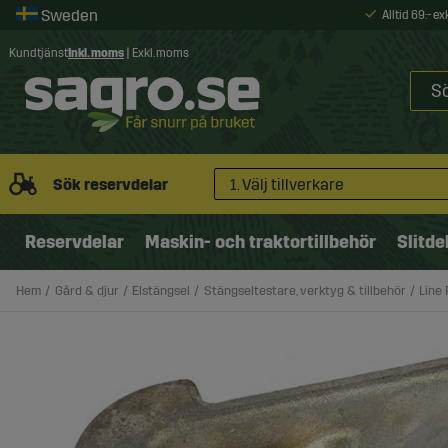
Alltid 69:- e
Kundtjänst
Inkl. moms
|
Exkl. moms
Sök reservdelar
1. Välj tillverkare
Reservdelar
Maskin- och traktortillbehör
Slitde
Hem
Gård & djur
Elstängsel
Stängseltestare, verktyg & tillbehör
Line 