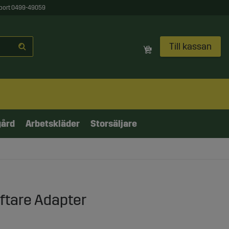
port 0499-49059
Till kassan
gård
Arbetskläder
Storsäljare
yftare Adapter