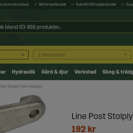
xkl. moms till ombud
Allt för lantbruket
Över 60 000 nöjda kunder
Sup
2. Välj modell
lar
Hydraulik
Gård & djur
Verkstad
Skog & träd
Post Stolplyftare Adapter
Line Post Stolpl
192
kr