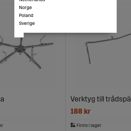
Norge
Poland
Sverige
da
Verktyg till trådsp
188 kr