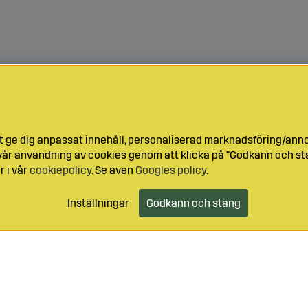
t ge dig anpassat innehåll, personaliserad marknadsföring/ann
l vår användning av cookies genom att klicka på "Godkänn och stä
r i vår
cookiepolicy
. Se även
Googles policy
.
Inställningar
Godkänn och stäng