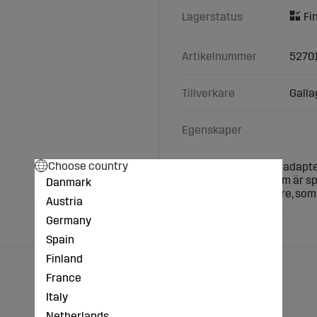
Lagerstatus
Artikelnummer
5270
Tillverkare
Galla
Egenskaper
Choose country
Line Post Stolplyftaradapte
Praktiskt verktyg som är sp
Danmark
Krävs här Stolplyftare, so
Austria
Germany
Spain
Finland
France
Italy
Netherlands