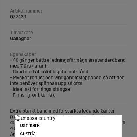
Artikelnummer
072439
Tillverkare
Gallagher
Egenskaper
- 40 gånger bättre ledningsförmåga än standardband
med 7 års garanti
- Band med absolut lägsta motstånd
- Mycket robust och vindgenomsläppande, så att det
inte behöver spännas upp så ofta
- Idealiskt för långa stängsel
- Finns i grönt, terra o
Extra starkt band med förstärkta ledande kanter
(röda). 40 gånger bättre ledningsförmåga än vanligt
Choose country
40mm PowerLine band. Med 10 rostfria ståltrådar och
Danmark
4 blandade metalltrådar. Stolpavstånd upp till 6m.
Austria
Använd alltid TurboLine-produkter om stängslet är