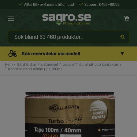
Alltid 69:- exkl. moms till ombud
Support
0499-49059
▼
Sök reservdelar via modell
Hem
Gård & djur
Elstängsel
Ledare/Tråd, elnät och kontakter
TurboStar band 40mm (vit, 100m)