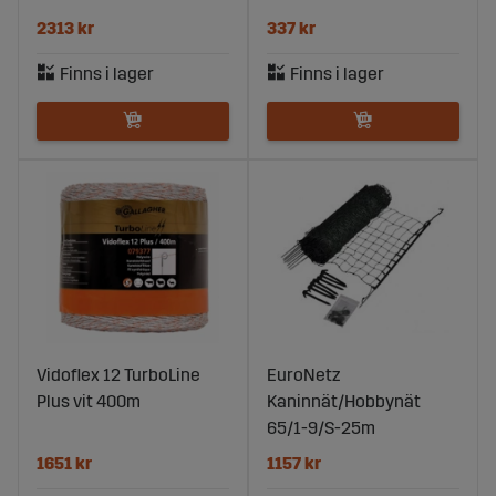
2313 kr
337 kr
Vidoflex 12 TurboLine
EuroNetz
Plus vit 400m
Kaninnät/Hobbynät
65/1-9/S-25m
1651 kr
1157 kr