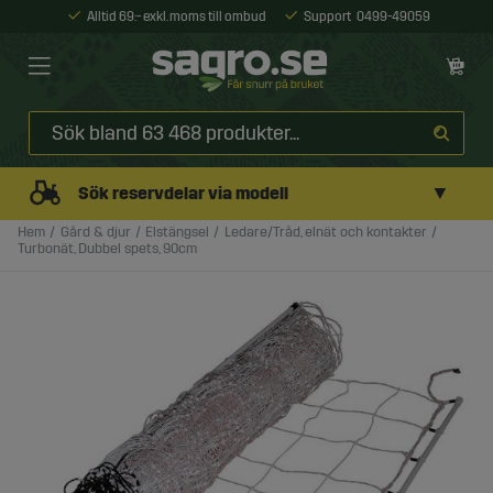
Alltid 69:- exkl. moms till ombud
Support
0499-49059
▼
Sök reservdelar via modell
Hem
Gård & djur
Elstängsel
Ledare/Tråd, elnät och kontakter
Turbonät, Dubbel spets, 90cm