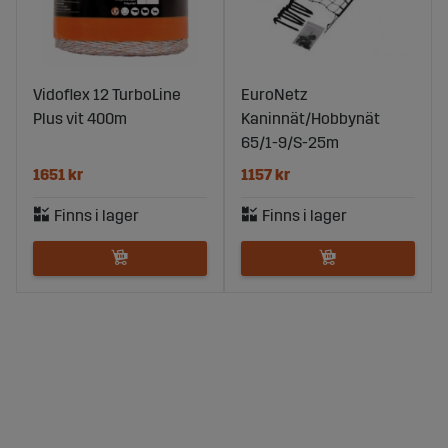
Vidoflex 12 TurboLine
EuroNetz
Plus vit 400m
Kaninnät/Hobbynät
65/1-9/S-25m
1651 kr
1157 kr