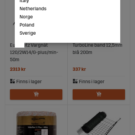
Italy
Netherlands
Norge
Poland
Sverige
EuroNetz Vargnät
TurboLine band 12,5mm
120/2W14/G-plus/min-
blå 200m
50m
2313 kr
337 kr