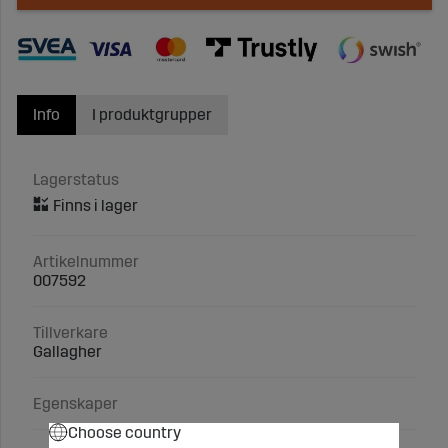
Info
I produktgrupper
Lagerstatus
Artikelnummer
007592
Tillverkare
Gallagher
Egenskaper
Choose country