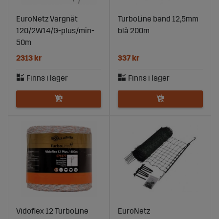
EuroNetz Vargnät
TurboLine band 12,5mm
120/2W14/G-plus/min-
blå 200m
50m
2313 kr
337 kr
Vidoflex 12 TurboLine
EuroNetz