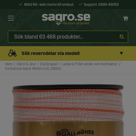
Alltid 69:- exkl. moms till ombud
Support
0499-49059
▼
Sök reservdelar via modell
Hem
Gård & djur
Elstängsel
Ledare/Tråd, elnät och kontakter
TurboLine band 40mm (vit, 200m)