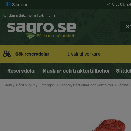
Alltid 69:- e
Kundtjänst
Inkl. moms
|
Exkl. moms
Sök reservdelar
1. Välj tillverkare
Reservdelar
Maskin- och traktortillbehör
Slitde
Hem
Gård & djur
Elstängsel
Ledare/Tråd, elnät och kontakter
Fårnät 