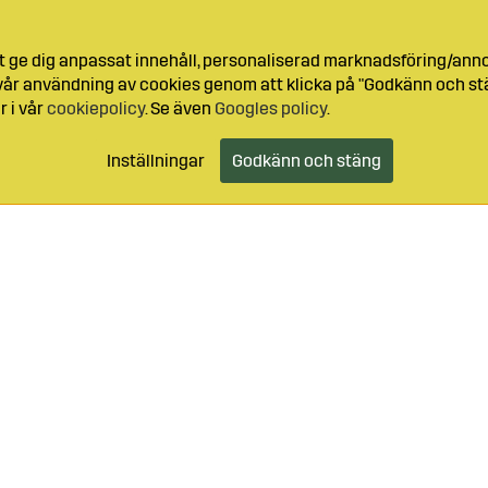
t ge dig anpassat innehåll, personaliserad marknadsföring/ann
l vår användning av cookies genom att klicka på "Godkänn och stä
r i vår
cookiepolicy
. Se även
Googles policy
.
Inställningar
Godkänn och stäng