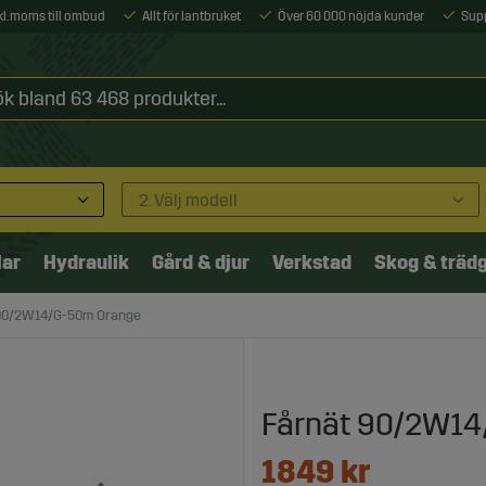
xkl. moms till ombud
Allt för lantbruket
Över 60 000 nöjda kunder
Sup
2. Välj modell
lar
Hydraulik
Gård & djur
Verkstad
Skog & träd
90/2W14/G-50m Orange
Fårnät 90/2W14
1849
kr