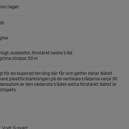
68
gher
högt, dubbelfot, förstärkt nedre tråd
 gröna stolpar, 50 m
t för en kuperad terräng där får och getter betar. Nätet
vare plastförstärkningen på de vertikala trådarna varje 30
. Dessutom är den nedersta tråden extra förstärkt. Nätet är
fotspets.
 V-vit, S-svart