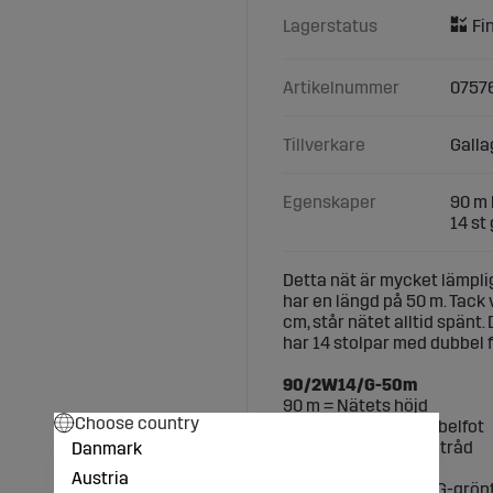
Lagerstatus
Artikelnummer
0757
Tillverkare
Galla
Egenskaper
90 m 
14 st
Detta nät är mycket lämplig
har en längd på 50 m. Tack 
cm, står nätet alltid spänt
har 14 stolpar med dubbel 
90/2W14/G-50m
90 m = Nätets höjd
Choose country
2 = 1-enkelfot 2-dubbelfot
W = Förstärkt nedre tråd
Danmark
14 = Antalet stolpar
Austria
G = Stolparnas färg G-grönt,