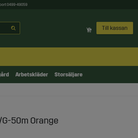
port 0499-49059
Till kassan
gård
Arbetskläder
Storsäljare
/G-50m Orange