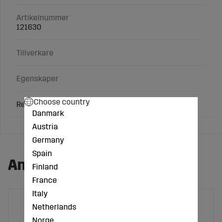
Artikelnummer
121630
Tillverkare
Egenskaper
Choose country
Reservborste till 1110400.
Danmark
Austria
Germany
Spain
Andra köpte även:
Finland
France
Italy
Netherlands
Norge