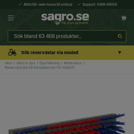
Alltid 69:- exkl. moms till ombud
Support
0499-49059
▼
Sök reservdelar via modell
Hem
Gård & djur
Djurhållning
Nötkreatur
Reservborste till koryktborste för lösdrift