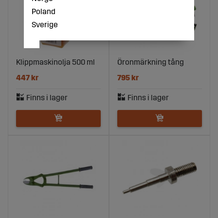
Poland
Sverige
Klippmaskinolja 500 ml
Öronmärkning tång
447 kr
795 kr