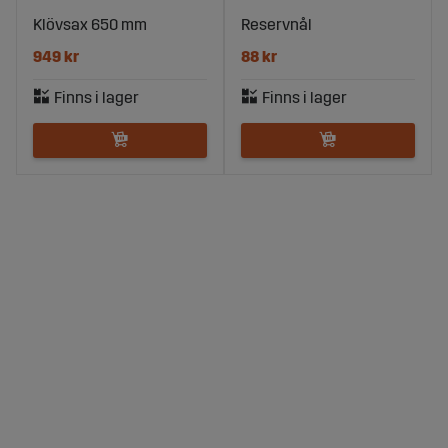
Klövsax 650 mm
Reservnål
949 kr
88 kr