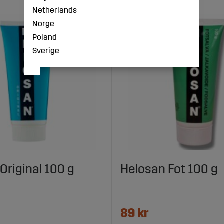
Netherlands
Norge
Poland
Sverige
Original 100 g
Helosan Fot 100 g
89 kr