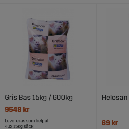
Gris Bas 15kg / 600kg
Helosan 
9548 kr
Levereras som helpall
69 kr
40x 15kg säck