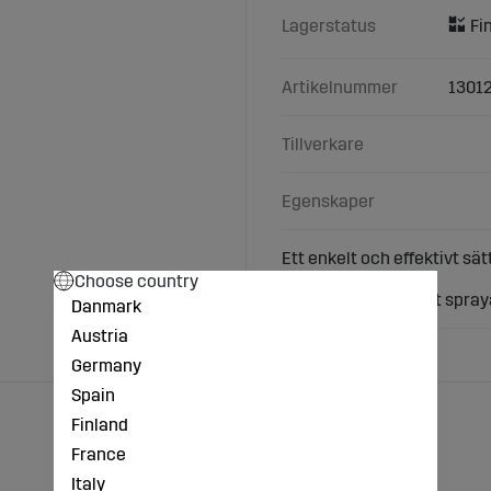
Lagerstatus
Artikelnummer
1301
Tillverkare
Egenskaper
Ett enkelt och effektivt sä
betäckning.
Choose country
Snabbt och bekvämt spraya
Danmark
Austria
Germany
Spain
Finland
France
Italy