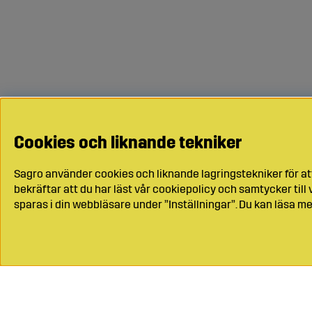
Cookies och liknande tekniker
Sagro använder cookies och liknande lagringstekniker för at
bekräftar att du har läst vår cookiepolicy och samtycker til
sparas i din webbläsare under ”Inställningar”. Du kan läsa me