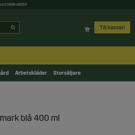
port 0499-49059
Till kassan
gård
Arbetskläder
Storsäljare
mark blå 400 ml