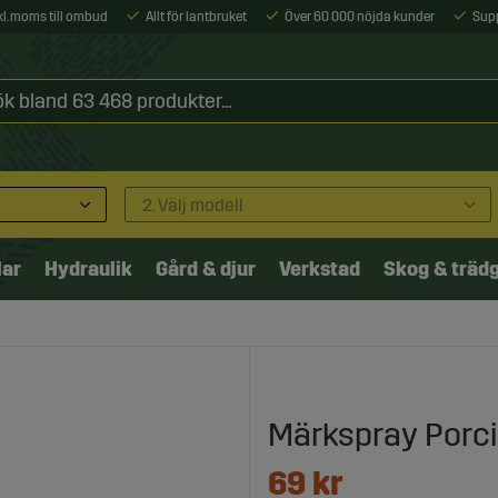
xkl. moms till ombud
Allt för lantbruket
Över 60 000 nöjda kunder
Sup
2. Välj modell
lar
Hydraulik
Gård & djur
Verkstad
Skog & träd
Märkspray Porci
69
kr