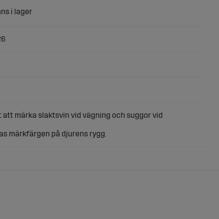
26
tt att märka slaktsvin vid vägning och suggor vid
s märkfärgen på djurens rygg.