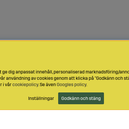
t ge dig anpassat innehåll, personaliserad marknadsföring/ann
l vår användning av cookies genom att klicka på "Godkänn och stä
r i vår
cookiepolicy
. Se även
Googles policy
.
Inställningar
Godkänn och stäng