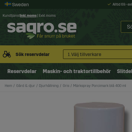
Alltid 69:- e
Kundtjänst
Inkl. moms
|
Exkl. moms
Sök reservdelar
1. Välj tillverkare
Reservdelar
Maskin- och traktortillbehör
Slitde
Hem
Gård & djur
Djurhållning
Gris
Märkspray Porcimark blå 400 ml