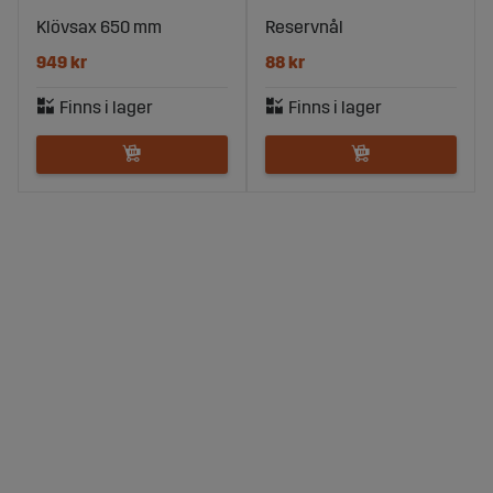
Klövsax 650 mm
Reservnål
949 kr
88 kr