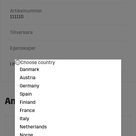
Artikelnummer
111110
Tillverkare
Egenskaper
Choose country
I metervara(50m/rulle) 27x3,0 mm.
Danmark
Austria
Germany
Spain
Andra köpte även:
Finland
France
Italy
Netherlands
Norge