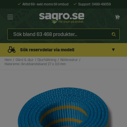
Alltid 69:- exkl. moms till ombud
Support
0499-49059
▼
Sök reservdelar via modell
Hem
Gård & djur
Djurhållning
Nötkreatur
Halsrems-/krubbändsband 27 x 3,0 mm