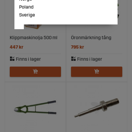
Poland
Sverige
Klippmaskinolja 500 ml
Öronmärkning tång
447 kr
795 kr