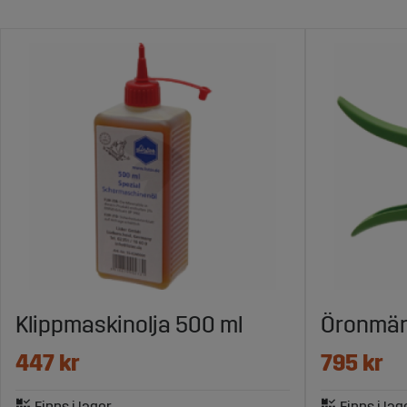
Klippmaskinolja 500 ml
Öronmär
447 kr
795 kr