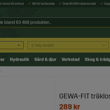
xkl. moms till ombud
Allt för lantbruket
Över 60 000 nöjda kunder
Sup
2. Välj modell
lar
Hydraulik
Gård & djur
Verkstad
Skog & träd
p
GEWA-FIT träklos
289
kr