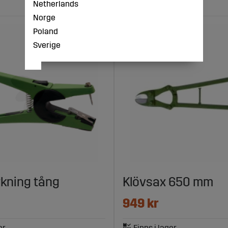
Netherlands
Norge
Poland
Sverige
kning tång
Klövsax 650 mm
949 kr