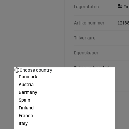
Lagerstatus
Artikelnummer
1213
Tillverkare
Egenskaper
Tillverkade av bok.
Choose country
Höjd: 2,2 cm.
Danmark
Bredd: 11 cm.
Djup: 5,5 cm.
Austria
Germany
Spain
Finland
France
Italy