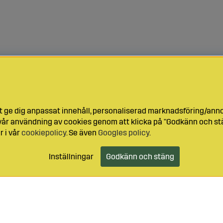
t ge dig anpassat innehåll, personaliserad marknadsföring/ann
l vår användning av cookies genom att klicka på "Godkänn och stä
r i vår
cookiepolicy
. Se även
Googles policy
.
Inställningar
Godkänn och stäng