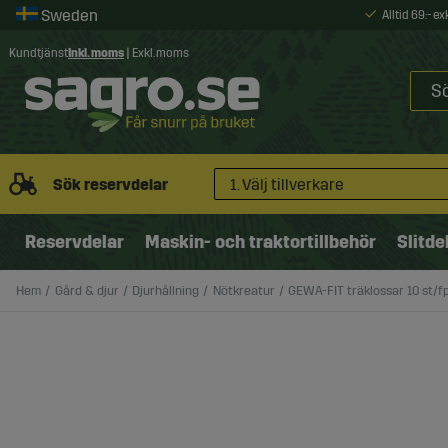
Alltid 69:- e
Kundtjänst
Inkl. moms
|
Exkl. moms
Sök reservdelar
1. Välj tillverkare
Reservdelar
Maskin- och traktortillbehör
Slitde
Hem
Gård & djur
Djurhållning
Nötkreatur
GEWA-FIT träklossar 10 st/f