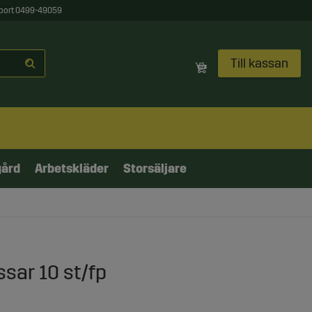
port 0499-49059
Till kassan
gård
Arbetskläder
Storsäljare
sar 10 st/fp