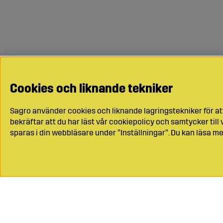
Cookies och liknande tekniker
Sagro använder cookies och liknande lagringstekniker för at
bekräftar att du har läst vår cookiepolicy och samtycker til
sparas i din webbläsare under ”Inställningar”. Du kan läsa me