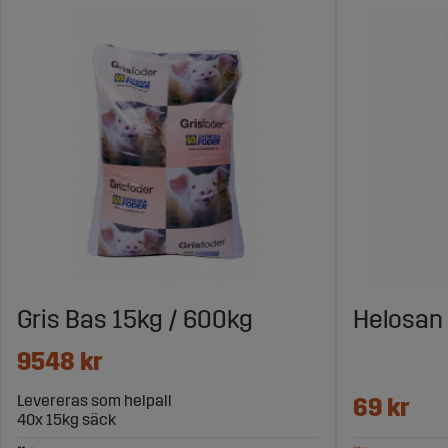
Gris Bas 15kg / 600kg
Helosan 
9548 kr
Levereras som helpall
69 kr
40x 15kg säck