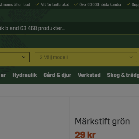
xkl. moms till ombud
Allt för lantbruket
Över 60 000 nöjda kunder
Sup
2. Välj modell
lar
Hydraulik
Gård & djur
Verkstad
Skog & träd
Märkstift grön
29
kr