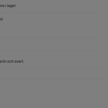
40
.
 grön och svart.