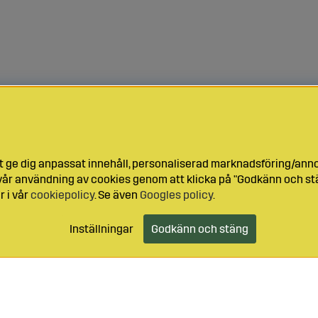
t ge dig anpassat innehåll, personaliserad marknadsföring/ann
l vår användning av cookies genom att klicka på "Godkänn och stä
r i vår
cookiepolicy
. Se även
Googles policy
.
Inställningar
Godkänn och stäng