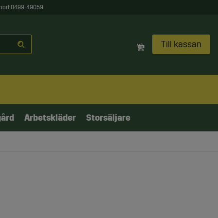
port 0499-49059
Till kassan
gård
Arbetskläder
Storsäljare