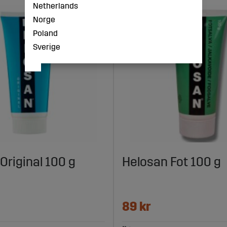
Netherlands
Norge
Poland
Sverige
Original 100 g
Helosan Fot 100 g
89 kr