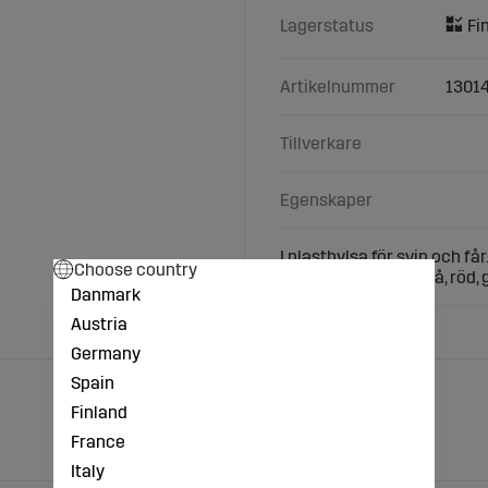
Lagerstatus
Artikelnummer
1301
Tillverkare
Egenskaper
I plasthylsa för svin och får
Choose country
Finns i fem färger: blå, röd,
Danmark
Austria
Germany
Spain
Finland
France
Italy