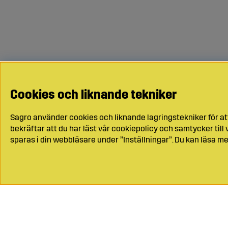
Cookies och liknande tekniker
Sagro använder cookies och liknande lagringstekniker för at
bekräftar att du har läst vår cookiepolicy och samtycker til
sparas i din webbläsare under ”Inställningar”. Du kan läsa me