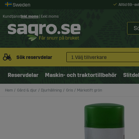
Alltid 69:- e
Kundtjänst
Inkl. moms
|
Exkl. moms
Sök reservdelar
1. Välj tillverkare
Reservdelar
Maskin- och traktortillbehör
Slitde
Hem
Gård & djur
Djurhållning
Gris
Märkstift grön