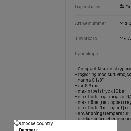
Lagerstatus
Artikelnummer
MRFC
Tillverkare
META
Egenskaper
- Compact N serie, strypba
- reglering med skruvmejsel
- gänga G 1/8"
- rör Ø 6 mm
- max. arbetstryck 10 bar
- max. flöde reglering vid 6
- max. flöde (helt öppet) r
- max. flöde (helt öppet) r
- användningstemperatur -1
- media: smord eller osmord
Choose country
Danmark
Mått (mm):