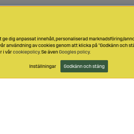
t ge dig anpassat innehåll, personaliserad marknadsföring/ann
l vår användning av cookies genom att klicka på "Godkänn och stä
r i vår
cookiepolicy
. Se även
Googles policy
.
Inställningar
Godkänn och stäng