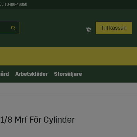
port 0499-49059
Till kassan
gård
Arbetskläder
Storsäljare
1/8 Mrf För Cylinder