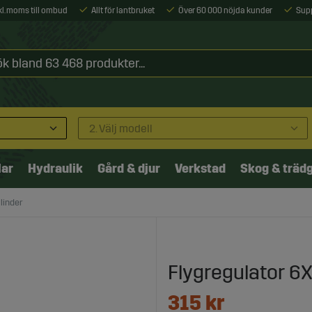
xkl. moms till ombud
Allt för lantbruket
Över 60 000 nöjda kunder
Sup
2. Välj modell
lar
Hydraulik
Gård & djur
Verkstad
Skog & träd
linder
Flygregulator 6X
315
kr