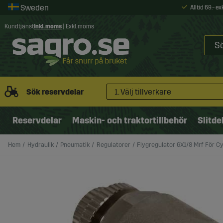
Alltid 69:- e
Kundtjänst
Inkl. moms
|
Exkl. moms
Sök reservdelar
1. Välj tillverkare
Reservdelar
Maskin- och traktortillbehör
Slitde
Hem
Hydraulik
Pneumatik
Regulatorer
Flygregulator 6X1/8 Mrf För Cy