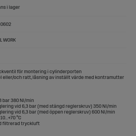
0602
L WORK
ckventil för montering i cylinderporten
 eller/och ratt, låsning av inställt värde med kontramutter
,3 bar 380 Nl/min
eglering vid 6,3 bar (med stängd reglerskruv) 350 Nl/min
eglering vid 6,3 bar (med öppen reglerskruv) 600 Nl/min
0...+70 °C
 filtrerad tryckluft