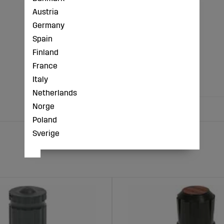
- F 1/8"
Austria
- Ø 6
Germany
- CH 12
- A min. 33,5
Spain
- A max. 37,6
Finland
- B 23
- C 6
France
- D 9,8
Italy
- E 12
Netherlands
Norge
Poland
Sverige