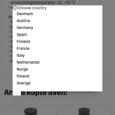
- användningstemperatur -10...+70 °C
- media: smord eller osmord filtrerad tryckluft
Choose country
Danmark
Mått (mm):
Austria
- F 1/4"
- Ø 10
Germany
- CH 15
Spain
- A min. 38,8
Finland
- A max. 43,7
- B 31,4
France
- C 8
Italy
- D 11,1
- E 16,5
Netherlands
Norge
Poland
Sverige
Andra köpte även: