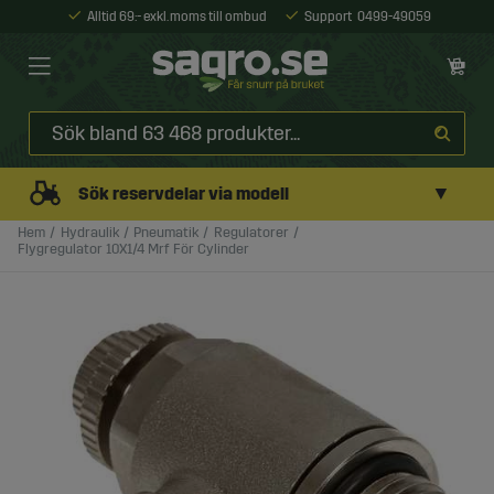
Alltid 69:- exkl. moms till ombud
Support
0499-49059
▼
Sök reservdelar via modell
Hem
Hydraulik
Pneumatik
Regulatorer
Flygregulator 10X1/4 Mrf För Cylinder