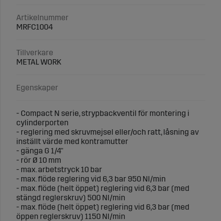
Artikelnummer
MRFC1004
Tillverkare
METAL WORK
Egenskaper
- Compact N serie, strypbackventil för montering i
cylinderporten
- reglering med skruvmejsel eller/och ratt, låsning av
inställt värde med kontramutter
- gänga G 1/4"
- rör Ø 10 mm
- max. arbetstryck 10 bar
- max. flöde reglering vid 6,3 bar 950 Nl/min
- max. flöde (helt öppet) reglering vid 6,3 bar (med
stängd reglerskruv) 500 Nl/min
- max. flöde (helt öppet) reglering vid 6,3 bar (med
öppen reglerskruv) 1150 Nl/min