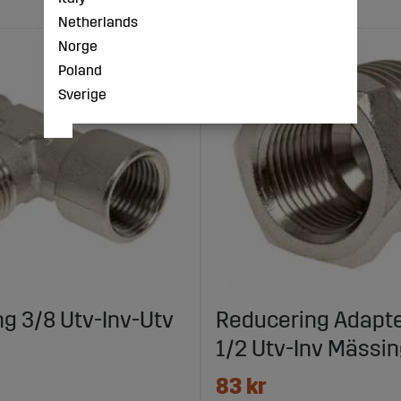
Netherlands
Norge
Poland
Sverige
ng 3/8 Utv-Inv-Utv
Reducering Adapte
1/2 Utv-Inv Mässi
83 kr