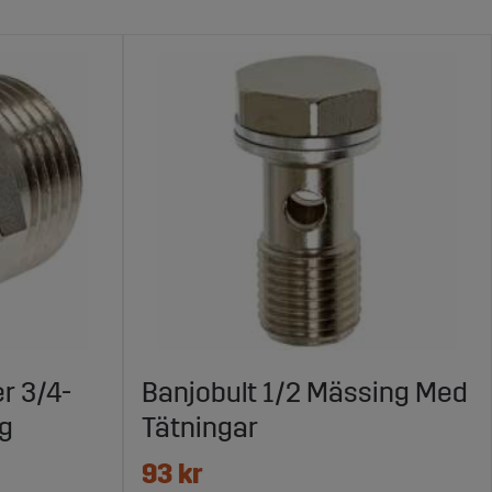
r 3/4-
Banjobult 1/2 Mässing Med
ng
Tätningar
93 kr