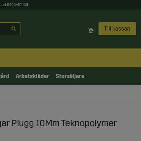
port 0499-49059
Till kassan
gård
Arbetskläder
Storsäljare
gar Plugg 10Mm Teknopolymer