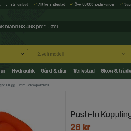
xkl. moms till ombud
Allt för lantbruket
Över 60 000 nöjda kunder
Sup
2. Välj modell
lar
Hydraulik
Gård & djur
Verkstad
Skog & träd
ngar Plugg 10Mm Teknopolymer
Push-In Kopplin
28
kr