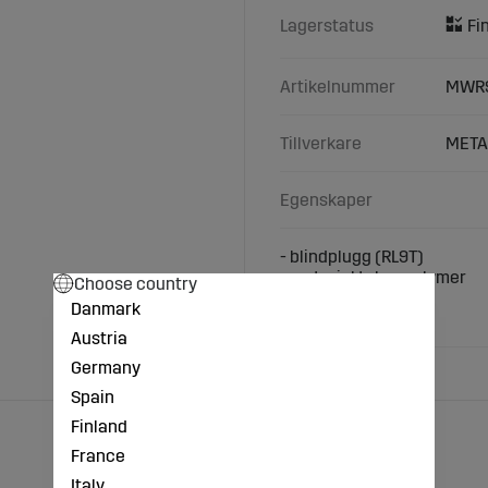
Lagerstatus
Artikelnummer
MWR
Tillverkare
META
Egenskaper
- blindplugg (RL9T)
- material teknopolymer
Choose country
- Ø 10 mm
Danmark
- L 36,8 mm
Austria
Germany
Spain
Finland
France
Italy