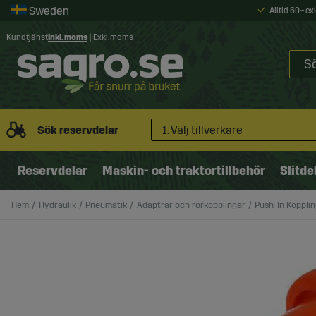
Alltid 69:- e
Kundtjänst
Inkl. moms
|
Exkl. moms
Sök reservdelar
1. Välj tillverkare
Reservdelar
Maskin- och traktortillbehör
Slitde
Hem
Hydraulik
Pneumatik
Adaptrar och rörkopplingar
Push-In Koppli