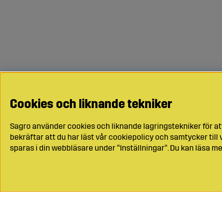
Cookies och liknande tekniker
Sagro använder cookies och liknande lagringstekniker för at
bekräftar att du har läst vår cookiepolicy och samtycker til
sparas i din webbläsare under ”Inställningar”. Du kan läsa me