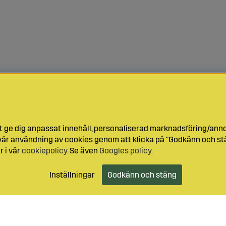
t ge dig anpassat innehåll, personaliserad marknadsföring/ann
l vår användning av cookies genom att klicka på "Godkänn och stä
r i vår
cookiepolicy
. Se även
Googles policy
.
Inställningar
Godkänn och stäng