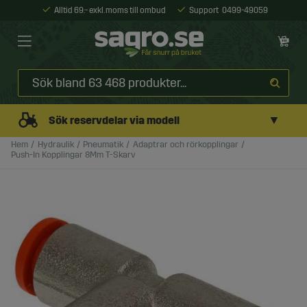
Alltid 69:- exkl. moms till ombud
Support
0499-49059
▼
Sök reservdelar via modell
Hem
Hydraulik
Pneumatik
Adaptrar och rörkopplingar
Push-In Kopplingar 8Mm T-Skarv