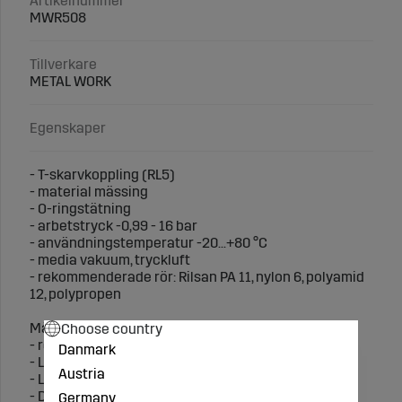
Artikelnummer
MWR508
Tillverkare
METAL WORK
Egenskaper
- T-skarvkoppling (RL5)
- material mässing
- O-ringstätning
- arbetstryck -0,99 - 16 bar
- användningstemperatur -20...+80 °C
- media vakuum, tryckluft
- rekommenderade rör: Rilsan PA 11, nylon 6, polyamid
12, polypropen
Choose country
Mått (mm):
- rör Ø 8
Danmark
- L 21,3
Austria
- L1 42,6
- D 6,5
Germany