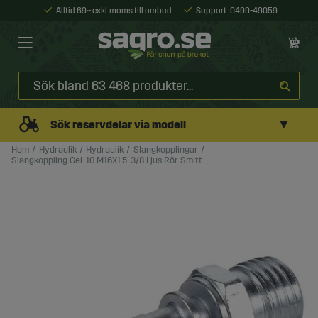
Alltid 69:- exkl. moms till ombud
Support
0499-49059
▼
Sök reservdelar via modell
Hem
Hydraulik
Hydraulik
Slangkopplingar
Slangkoppling Cel-10 M16X1.5-3/8 Ljus Rör Smitt