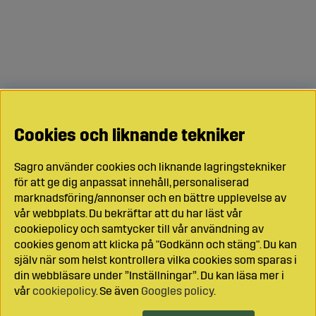
Cookies och liknande tekniker
Sagro använder cookies och liknande lagringstekniker
för att ge dig anpassat innehåll, personaliserad
marknadsföring/annonser och en bättre upplevelse av
vår webbplats. Du bekräftar att du har läst vår
cookiepolicy och samtycker till vår användning av
cookies genom att klicka på "Godkänn och stäng". Du kan
själv när som helst kontrollera vilka cookies som sparas i
din webbläsare under ”Inställningar”. Du kan läsa mer i
vår
cookiepolicy
. Se även
Googles policy
.