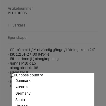
Artikelnummer
P111101006
Tillverkare
Egenskaper
- CEL rörsmitt / M utvändig gänga / tätningskona 24°
- ISO 12151-2 / ISO 8434-1
- lätt seriens (L) slangkoppling
- gänga M16 x 1,5
- slang storlek -06
- slang DN 10
Choose country
- slang inner Ø 3/8"
Danmark
- slang inner Ø 9,52 mm
- rör Ø 10 mm
Austria
Germany
Spain
Finland