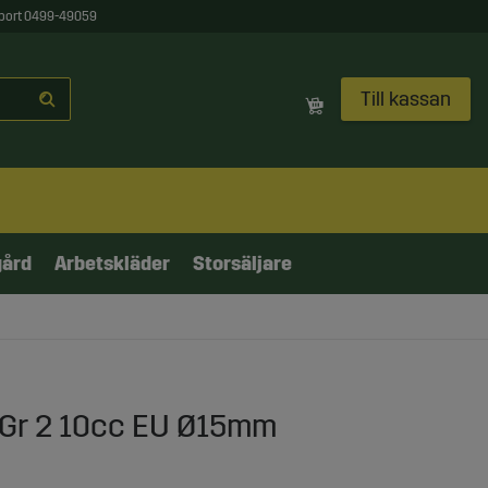
port 0499-49059
Till kassan
gård
Arbetskläder
Storsäljare
 Gr 2 10cc EU Ø15mm