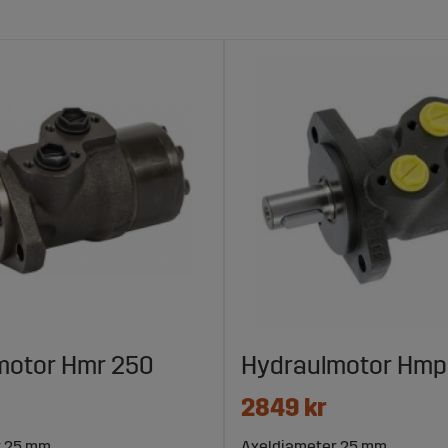
motor Hmr 250
Hydraulmotor Hmp
2849 kr
r 25 mm
Axeldiameter 25 mm