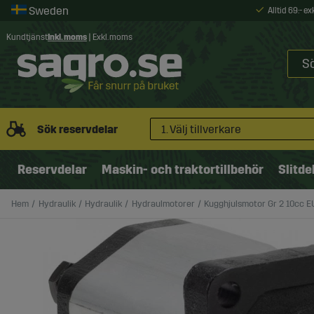
Alltid 69:- e
Kundtjänst
Inkl. moms
|
Exkl. moms
Sök reservdelar
1. Välj tillverkare
Reservdelar
Maskin- och traktortillbehör
Slitde
Hem
Hydraulik
Hydraulik
Hydraulmotorer
Kugghjulsmotor Gr 2 10cc 