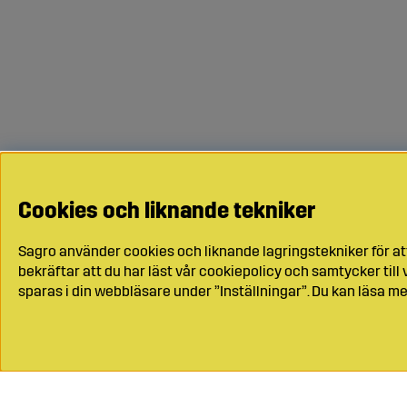
Cookies och liknande tekniker
Sagro använder cookies och liknande lagringstekniker för at
bekräftar att du har läst vår cookiepolicy och samtycker til
sparas i din webbläsare under ”Inställningar”. Du kan läsa me