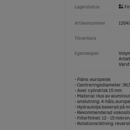
Lagerstatus
Artikelnummer
1204
Tillverkare
Egenskaper
Volym
Arbet
Varvt
- Fläns: europeisk
- Centreringsdiameter: 36
- Axel: cylindrisk 15 mm
- Material: Hus av aluminium
- anslutning: 4-håls, europ
- Hydraulolja baserad på mi
- Rekommenderad viskositet
- Filterfinhet: 12 - 15 mikron
- Rotationsriktning: reversi