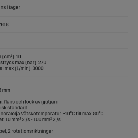
7618
 (cm³): 10
stryck max (bar): 270
al max (1/min): 3000
,5 mm
, fläns och lock av gjutjärn
eisk standard
neralolja Vätsketemperatur: -10°C till max. 80°C
: 10 mm² 2 /s - 100 mm² 2 /s
bel, 2 rotationsriktningar