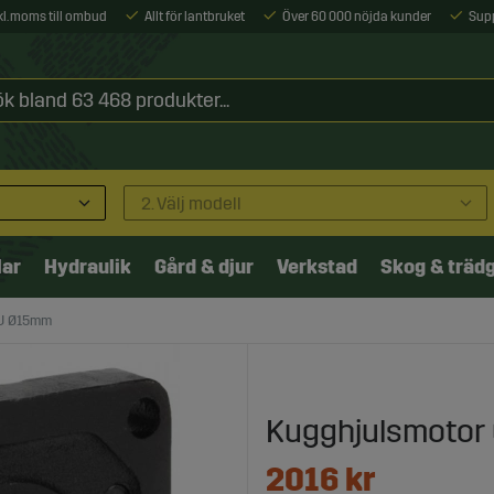
xkl. moms till ombud
Allt för lantbruket
Över 60 000 nöjda kunder
Sup
2. Välj modell
lar
Hydraulik
Gård & djur
Verkstad
Skog & träd
EU Ø15mm
Kugghjulsmotor
2016
kr