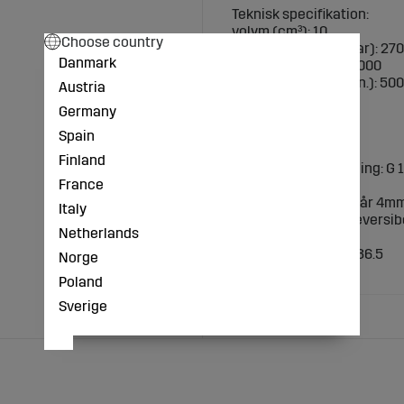
Teknisk specifikation:
volym (cm³): 10
Choose country
Arbetstryck max. (bar): 270
Danmark
Varv max. (1/min.): 3000
Hastighet min. (1/min.): 500
Austria
B (mm): 40/40
Germany
D (mm): 20
Fläns P: 25702423
Spain
Fläns S: 25702423
Finland
Läckageolja anslutning: G 1
France
L (mm): 102,6
Drivaxel: Ø 15 mm spår 4m
Italy
Rotationsriktning: reversib
Netherlands
H (mm): M8
Inpassning Ø (mm): 36.5
Norge
M (mm): 49,3
Poland
Sverige