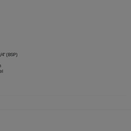
/4" (BSP)
m
el