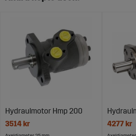
Hydraulmotor Hmp 200
Hydraul
3514 kr
4277 kr
Axeldiameter 25 mm
Axeldiamete