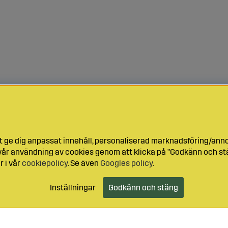
t ge dig anpassat innehåll, personaliserad marknadsföring/ann
l vår användning av cookies genom att klicka på "Godkänn och stä
r i vår
cookiepolicy
. Se även
Googles policy
.
Inställningar
Godkänn och stäng