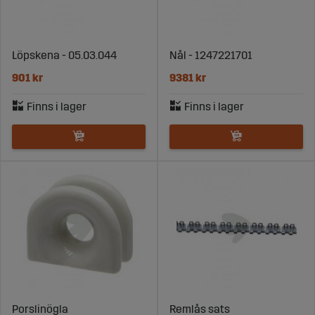
Löpskena - 05.03.044
Nål - 1247221701
901 kr
9381 kr
Porslinögla
Remlås sats