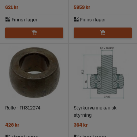
621 kr
5959 kr
Rulle - FH312274
Styrkurva mekanisk
styrning
428 kr
364 kr