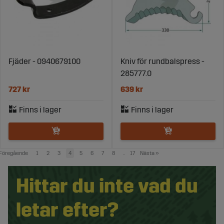
Fjäder - 0940679100
Kniv för rundbalspress -
285777.0
727 kr
639 kr
Föregående
1
2
3
4
5
6
7
8
..
17
Nästa
»
Hittar du inte vad du
letar efter?