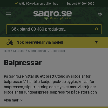
Alltid 69:- exkl. moms till ombud
Support
0499-49059
▼
Sök reservdelar via modell
Hem
Slitdelar
Skörd och vall
Balpressar
Balpressar
På Sagro.se hittar du ett brett utbud av slitdelar för
balpressar. Vi har bl.a. kedjor, pick-up byglar, knivar för
balpressen, sliputrustning och mycket mer. Vi erbjuder
slitdelar till rundbalspress, balpress för både stora och
små balar, inklusive småbalspress och mini balpress.
Våra slitdelar för balpressar är designade för att