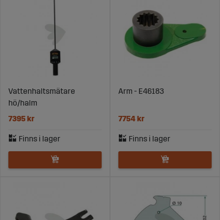
Vattenhaltsmätare
Arm - E46183
hö/halm
7395 kr
7754 kr