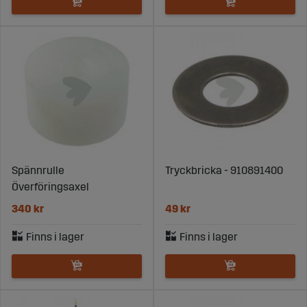
Spännrulle
Tryckbricka - 910891400
Överföringsaxel
340 kr
49 kr