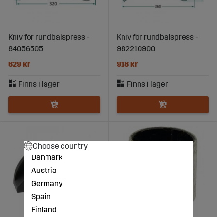
Kniv för rundbalspress -
Kniv för rundbalspress -
84056505
982210900
629 kr
918 kr
Choose country
Danmark
Austria
Germany
Spain
Finland