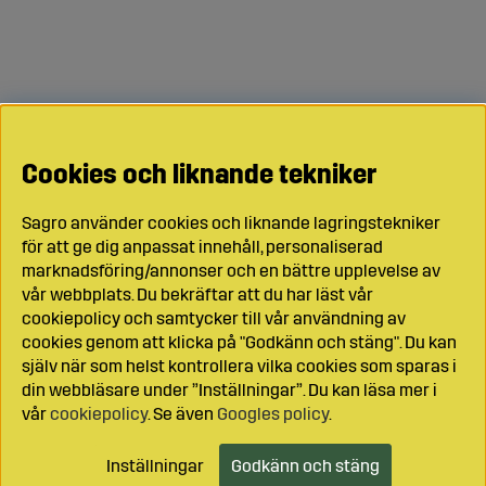
Cookies och liknande tekniker
Sagro använder cookies och liknande lagringstekniker
för att ge dig anpassat innehåll, personaliserad
marknadsföring/annonser och en bättre upplevelse av
vår webbplats. Du bekräftar att du har läst vår
cookiepolicy och samtycker till vår användning av
cookies genom att klicka på "Godkänn och stäng". Du kan
själv när som helst kontrollera vilka cookies som sparas i
din webbläsare under ”Inställningar”. Du kan läsa mer i
vår
cookiepolicy
. Se även
Googles policy
.
Inställningar
Godkänn och stäng