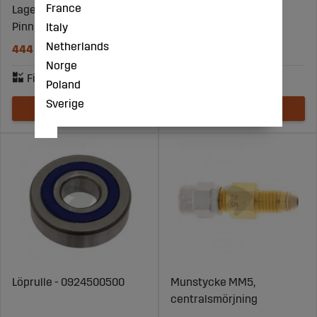
France
Lagerskål halva
Löprulle - 0920108100
Pinnhållare Pick up
Italy
Netherlands
444 kr
41 kr
Norge
Poland
Sverige
Löprulle - 0924500500
Munstycke MM5,
centralsmörjning