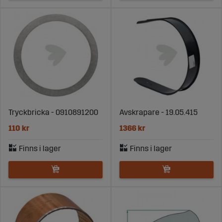
Tryckbricka - 0910891200
Avskrapare - 19.05.415
110 kr
1366 kr