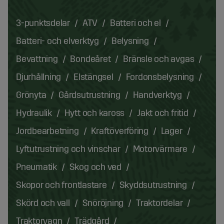
3-punktsdelar
ATV
Batteri och el
Batteri- och elverktyg
Belysning
Bevattning
Bondeåret
Bränsle och avgas
Djurhållning
Elstängsel
Fordonsbelysning
Grönyta
Gårdsutrustning
Handverktyg
Hydraulik
Hytt och kaross
Jakt och fritid
Jordbearbetning
Kraftöverföring
Lager
Lyftutrustning och vinschar
Motorvärmare
Pneumatik
Skog och ved
Skopor och frontlastare
Skyddsutrustning
Skörd och vall
Snöröjning
Traktordelar
Traktorvagn
Trädgård