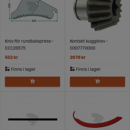
Kniv för rundbalspress -
Koniskt kuggdrev -
CC126575
0307770000
552 kr
2079 kr