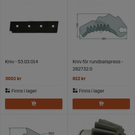
Kniv - 53.03.014
Kniv för rundbalspress -
282732.0
3001 kr
612 kr