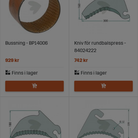
Bussning - BP14006
Kniv för rundbalspress -
84024222
929 kr
742 kr