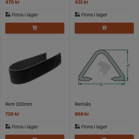
470 kr
431 kr
Rem 200mm
Remlås
720 kr
906 kr