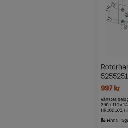
Rotorhar
525525
997 kr
vänster, bela
350 x 110 x 1
HR 101, 102, H