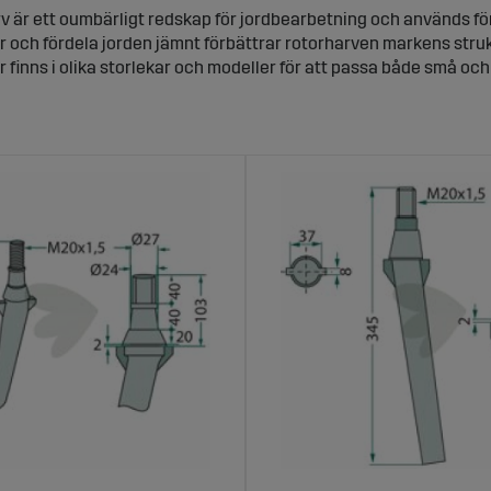
v är ett oumbärligt redskap för jordbearbetning och används fö
 och fördela jorden jämnt förbättrar rotorharven markens strukt
 finns i olika storlekar och modeller för att passa både små och
ltivator – effektiv jordförbättring och be
tivator är ett kraftfullt redskap som används för att luckra upp
rbetsmetod säkerställer den en djup och jämn jordbearbetning, vi
du odlar spannmål, grönsaker eller vall är en rotorkultivator ett v
rv för traktor – anpassad för olika jordty
v för traktor är en flexibel lösning som kan anpassas efter olik
ktivisera ditt arbete och skapa optimala förutsättningar för en 
, utformade för att ge lång hållbarhet och hög prestanda i alla ty
ltivator för traktor – slitstarka redskap f
a i en rotorkultivator för traktor innebär att du får ett slitstark
dell kan du spara både tid och bränsle samtidigt som du får en j
atorer som passar olika behov och traktorstorlekar.