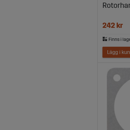
Rotorha
242 kr
Lägg i ku