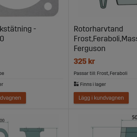
kstätning -
Rotorharvtand
00
Frost,Feraboli,Ma
Ferguson
325 kr
abe
Passar till: Frost, Feraboli
ndvagnen
Lägg i kundvagnen