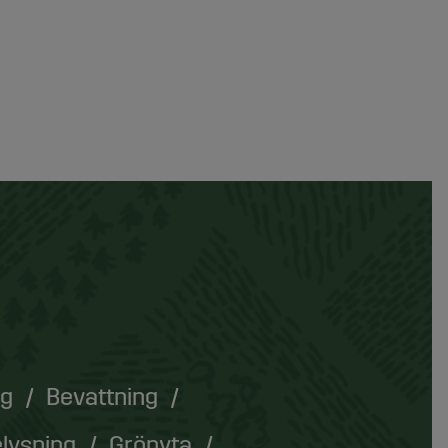
ng
Bevattning
lysning
Grönyta