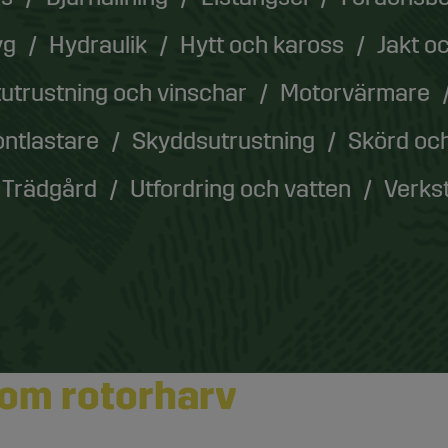
yg
Hydraulik
Hytt och kaross
Jakt oc
tutrustning och vinschar
Motorvärmare
ontlastare
Skyddsutrustning
Skörd och
Trädgård
Utfordring och vatten
Verks
 om rotorharv