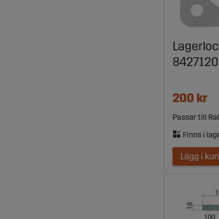
Lagerloc
842712
200 kr
Passar till R
Lägg i ku