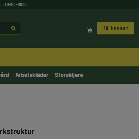
port 0499-49059
Till kassan
gård
Arbetskläder
Storsäljare
rkstruktur