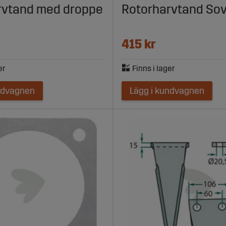
rvtand med droppe
Rotorharvtand So
415 kr
ndvagnen
Lägg i kundvagnen