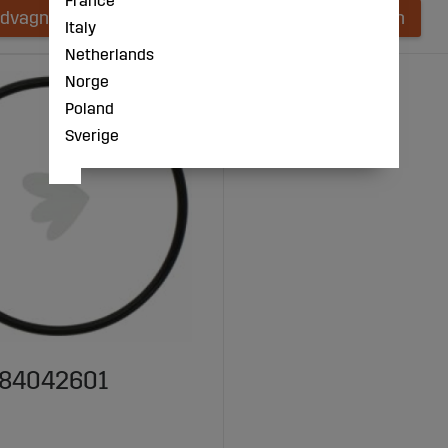
France
ndvagnen
Lägg i kundvagnen
Italy
Netherlands
Norge
Poland
Sverige
- 84042601