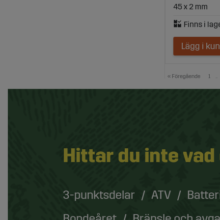
45 x 2 mm
Lägg i ku
«
Föregående
1
..
Hittar du inte vad
3-punktsdelar
ATV
Batter
Bondeåret
Bränsle och avg