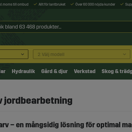
xkl. moms till ombud
Allt för lantbruket
Över 60 000 nöjda kunder
Sup
2. Välj modell
lar
Hydraulik
Gård & djur
Verkstad
Skog & träd
iv jordbearbetning
rv – en mångsidig lösning för optimal ma