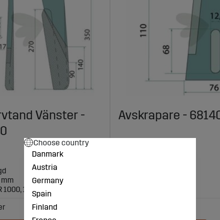
vtand Vänster -
Avskrapare - 6814
10
Choose country
Danmark
Austria
414 kr
gd
4 mm
Germany
R 1000, 1001, 1002
belagt
Spain
Finland