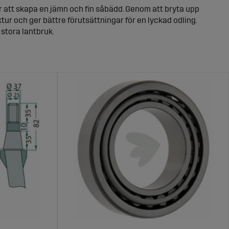
r att skapa en jämn och fin såbädd. Genom att bryta upp
ur och ger bättre förutsättningar för en lyckad odling.
 stora lantbruk.
arbetning
 och förbereda jorden inför sådd. Tack vare dess
lket hjälper till att bevara fukt och näring i marken.
ärdefullt tillskott till din maskinpark.
per
a jordförhållanden och odlingsbehov. Med rätt rotorharv
hög skörd. Vi erbjuder rotorharvar från välkända
per av jordbruksmiljöer.
ör lantbruket
t och effektivt redskap för att förbereda jorden inför sådd.
ämnare jordstruktur. Hos oss hittar du ett brett utbud av