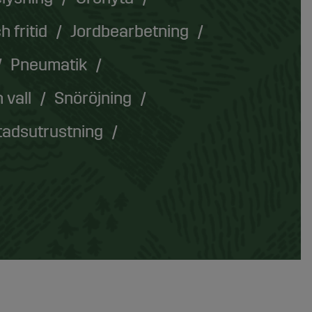
h fritid
Jordbearbetning
Pneumatik
 vall
Snöröjning
tadsutrustning