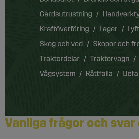
Gårdsutrustning
Handverkt
Kraftöverföring
Lager
Lyf
Skog och ved
Skopor och fr
Traktordelar
Traktorvagn
Vågsystem
Råttfälla
Defa
Vanliga frågor och svar