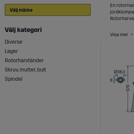
En rotorhar
jordklumpar
Rotorharvar
Välj kategori
Rotorku
Diverse
En rotorkul
roterande a
Lager
Oavsett om 
Rotorharvtänder
Rotorha
Skruv, mutter, bult
Spindel
En rotorhar
kan du effe
tillverkare
Rotorku
Att invester
Med rätt mo
rotorkultiv