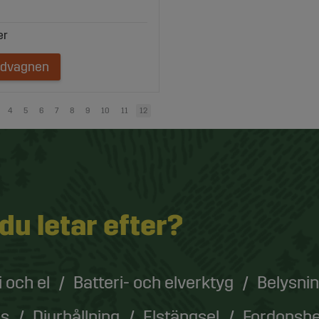
ndvagnen
4
5
6
7
8
9
10
11
12
 du letar efter?
i och el
Batteri- och elverktyg
Belysni
as
Djurhållning
Elstängsel
Fordonsbe