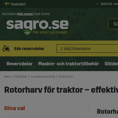
Alltid 69:- e
Kundtjänst
Inkl. moms
|
Exkl. moms
Sök reservdelar
1. Välj tillverkare
Reservdelar
Maskin- och traktortillbehör
Slitde
Hem
Slitdelar
Jordbearbetning
Rotorharv
Rotorharv för traktor – effekt
Dina val
Rotorha